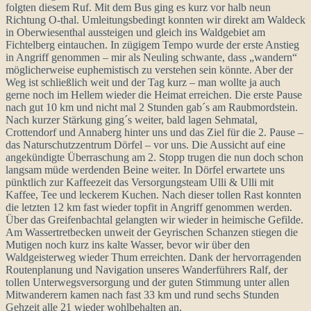
folgten diesem Ruf. Mit dem Bus ging es kurz vor halb neun
Richtung O-thal. Umleitungsbedingt konnten wir direkt am Waldeck
in Oberwiesenthal aussteigen und gleich ins Waldgebiet am
Fichtelberg eintauchen. In zügigem Tempo wurde der erste Anstieg
in Angriff genommen – mir als Neuling schwante, dass „wandern“
möglicherweise euphemistisch zu verstehen sein könnte. Aber der
Weg ist schließlich weit und der Tag kurz – man wollte ja auch
gerne noch im Hellem wieder die Heimat erreichen. Die erste Pause
nach gut 10 km und nicht mal 2 Stunden gab´s am Raubmordstein.
Nach kurzer Stärkung ging´s weiter, bald lagen Sehmatal,
Crottendorf und Annaberg hinter uns und das Ziel für die 2. Pause –
das Naturschutzzentrum Dörfel – vor uns. Die Aussicht auf eine
angekündigte Überraschung am 2. Stopp trugen die nun doch schon
langsam müde werdenden Beine weiter. In Dörfel erwartete uns
pünktlich zur Kaffeezeit das Versorgungsteam Ulli & Ulli mit
Kaffee, Tee und leckerem Kuchen. Nach dieser tollen Rast konnten
die letzten 12 km fast wieder topfit in Angriff genommen werden.
Über das Greifenbachtal gelangten wir wieder in heimische Gefilde.
Am Wassertretbecken unweit der Geyrischen Schanzen stiegen die
Mutigen noch kurz ins kalte Wasser, bevor wir über den
Waldgeisterweg wieder Thum erreichten. Dank der hervorragenden
Routenplanung und Navigation unseres Wanderführers Ralf, der
tollen Unterwegsversorgung und der guten Stimmung unter allen
Mitwanderern kamen nach fast 33 km und rund sechs Stunden
Gehzeit alle 21 wieder wohlbehalten an.