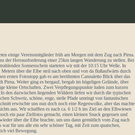
eten einige Vereinsmitglieder früh am Morgen mit dem Zug nach Pirna.
uns der Herrausforderung einer 25km langen Wanderung zu stellen. Bei
strahlenden Sonnenschein starteten wir mit der 10:15 Uhr Welle. In
 Metern über die Elbe steil nach oben und von da flußaufwärts durch
nen ersten Fotostopp gab es am berühmten Cannaletto Blick über das
adt Pirna. Weiter ging es bergauf, bergab im hügeligen Gelände, über
hige kleine Ortschaften. Zwei Verpflegungspunkte luden zum kurzen
 In den dazwischen liegenden Wäldern liefen wir durch die typischen
schen Schweiz, schöne, enge, steile Pfade umringt von fantastischen
schnitt erwischte uns nun doch noch eine Regenwolke, aber das machte
chts aus. Wir schafften es nach ca. 6 1/2 h ins Ziel an den Elbwiesen
noch ein paar Zielfotos gemacht, einen kleinen Snack gegessen und
 wieder über die Elbe brachte, um uns dann gemütlich vom Zug nach
 war für uns alle ein sehr schöner Tag, mit Zeit zum quatschen,
lich viel Bewegung.